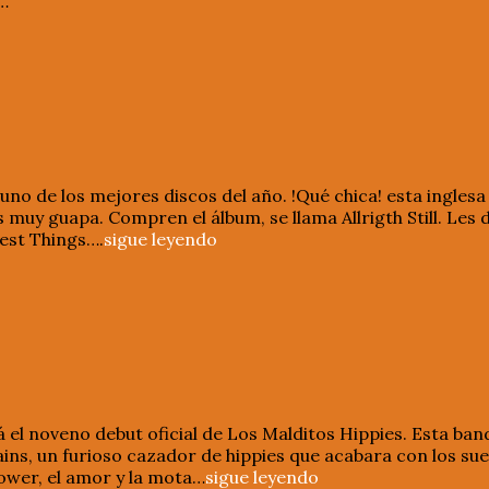
r…
 uno de los mejores discos del año. !Qué chica! esta inglesa
muy guapa. Compren el álbum, se llama Allrigth Still. Les d
lest Things….
sigue leyendo
 el noveno debut oficial de Los Malditos Hippies. Esta ban
ains, un furioso cazador de hippies que acabara con los sue
ower, el amor y la mota…
sigue leyendo