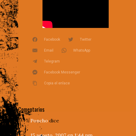
Facebook
Twitter
Email
WhatsApp
Telegram
Facebook Messenger
Copia el enlace
Comentarios
Poncho
dice
15 agosto, 2007 en 1:44 pm