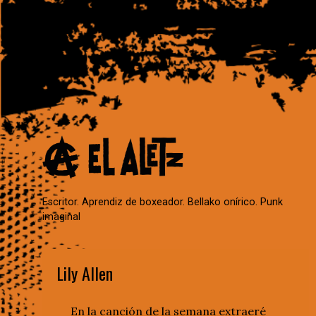
Escritor. Aprendiz de boxeador. Bellako onírico. Punk
imaginal
Lily Allen
En la canción de la semana extraeré