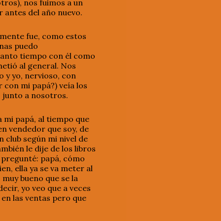
tros), nos fuimos a un
r antes del año nuevo.
almente fue, como estos
enas puedo
tanto tiempo con él como
etió al general. Nos
 y yo, nervioso, con
r con mi papá?) veía los
 junto a nosotros.
 mi papá, al tiempo que
uen vendedor que soy, de
 club según mi nivel de
bién le dije de los libros
le pregunté: papá, cómo
en, ella ya se va meter al
s muy bueno que se la
decir, yo veo que a veces
n en las ventas pero que