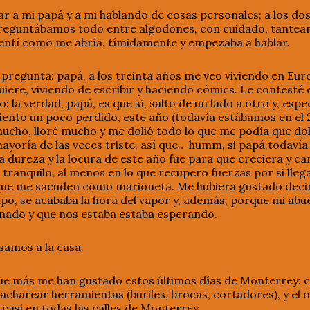
 a mi papá y a mi hablando de cosas personales; a los dos
preguntábamos todo entre algodones, con cuidado, tantean
sentí como me abría, tímidamente y empezaba a hablar.
pregunta: papá, a los treinta años me veo viviendo en Eur
 quiere, viviendo de escribir y haciendo cómics. Le contest
 la verdad, papá, es que sí, salto de un lado a otro y, esp
iento un poco perdido, este año (todavía estábamos en el 
ucho, lloré mucho y me dolió todo lo que me podía que do
ayoría de las veces triste, así que… humm, si papá,todaví
a dureza y la locura de este año fue para que creciera y c
ranquilo, al menos en lo que recupero fuerzas por si llega (
ue me sacuden como marioneta. Me hubiera gustado decirl
mpo, se acababa la hora del vapor y, además, porque mi abue
minado y que nos estaba estaba esperando.
samos a la casa.
que más me han gustado estos últimos días de Monterrey: 
hacharear herramientas (buriles, brocas, cortadores), y el 
y casi en todas las calles de Monterrey.