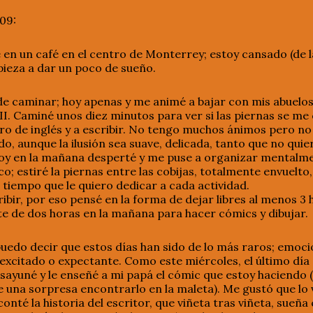
09:
de en un café en el centro de Monterrey; estoy cansado (de 
ieza a dar un poco de sueño.
 caminar; hoy apenas y me animé a bajar con mis abuelos
II. Caminé unos diez minutos para ver si las piernas se me
ibro de inglés y a escribir. No tengo muchos ánimos pero no
do, aunque la ilusión sea suave, delicada, tanto que no quie
oy en la mañana desperté y me puse a organizar mentalmen
o; estiré la piernas entre las cobijas, totalmente envuelt
l tiempo que le quiero dedicar a cada actividad.
bir, por eso pensé en la forma de dejar libres al menos 3 h
arte de dos horas en la mañana para hacer cómics y dibujar.
uedo decir que estos días han sido de lo más raros; emoc
excitado o expectante. Como este miércoles, el último día
sayuné y le enseñé a mi papá el cómic que estoy haciendo 
e una sorpresa encontrarlo en la maleta). Me gustó que lo v
 conté la historia del escritor, que viñeta tras viñeta, sueñ