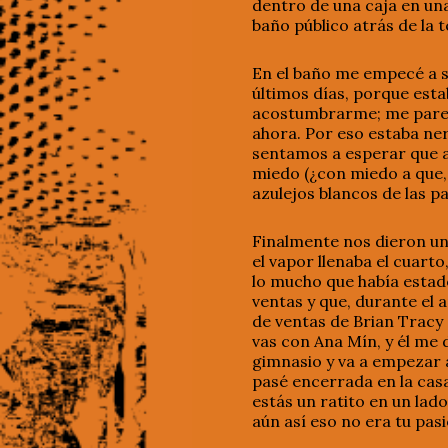
dentro de una caja en una
baño público atrás de la
En el baño me empecé a s
últimos días, porque esta
acostumbrarme; me parece
ahora. Por eso estaba ner
sentamos a esperar que al
miedo (¿con miedo a que, 
azulejos blancos de las 
Finalmente nos dieron un
el vapor llenaba el cuart
lo mucho que había estad
ventas y que, durante el 
de ventas de Brian Tracy 
vas con Ana Mín, y él me d
gimnasio y va a empezar a
pasé encerrada en la casa.
estás un ratito en un lado
aún así eso no era tu pasi