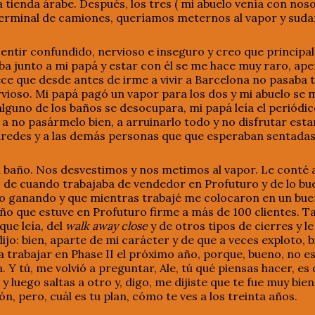
 tienda árabe. Después, los tres ( mi abuelo venía con noso
 terminal de camiones, queríamos meternos al vapor y suda
entir confundido, nervioso e inseguro y creo que princip
ba junto a mi papá y estar con él se me hace muy raro, ap
 que desde antes de irme a vivir a Barcelona no pasaba 
vioso. Mi papá pagó un vapor para los dos y mi abuelo se m
guno de los baños se desocupara, mi papá leía el periódico
a no pasármelo bien, a arruinarlo todo y no disfrutar esta
paredes y a las demás personas que que esperaban sentadas
 baño. Nos desvestimos y nos metimos al vapor. Le conté a
o, de cuando trabajaba de vendedor en Profuturo y de lo b
o ganando y que mientras trabajé me colocaron en un buen
año que estuve en Profuturo firme a más de 100 clientes. Tam
que leía, del
walk away close
y de otros tipos de cierres y 
ijo: bien, aparte de mi carácter y de que a veces exploto, bi
 trabajar en Phase II el próximo año, porque, bueno, no e
 Y tú, me volvió a preguntar, Ale, tú qué piensas hacer, es 
 y luego saltas a otro y, digo, me dijiste que te fue muy bie
ón, pero, cuál es tu plan, cómo te ves a los treinta años.