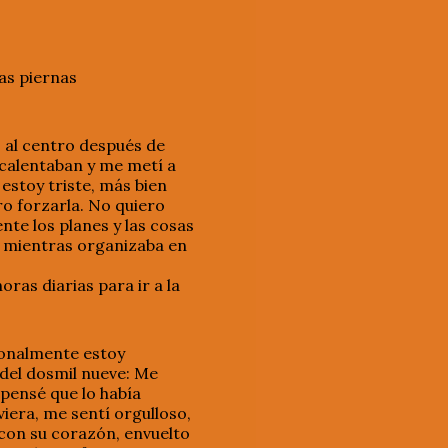
las piernas
 al centro después de
 calentaban y me metí a
 estoy triste, más bien
ro forzarla. No quiero
te los planes y las cosas
o, mientras organizaba en
oras diarias para ir a la
ionalmente estoy
 del dosmil nueve: Me
(pensé que lo había
iera, me sentí orgulloso,
a con su corazón, envuelto