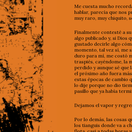
Me cuesta mucho recordar
hablar, parecía que nos 
muy raro, muy chiquito, 
Finalmente contesté a su 
algo publicado y, si Dios
gustado decirle algo cómo:
momento, tal vez sí, me s
duro para mí, me costó m
traspiés, cayéndome, la m
perdido y aunque sé que l
el próximo año fuera más t
estas épocas de cambio q
lo dije porque no dio tie
pasillo que ya había ter
Dejamos el vapor y regre
Por lo demás, las cosas 
los tianguis donde va a c
flota, casi a todas horas 