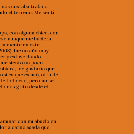
 nos costaba trabajo
do el terreno. Me sentí
opa, con alguna chica, con
é eso aunque me hubiera
ecialmente en este
2008), fue un año muy
ler y estuve dando
a me siento un poco
ambiara, me gustaría que
si es que es así), otra de
e todo eso, pero no se
lo nos grito desde el
caminar con mi abuelo en
olor a carne asada que