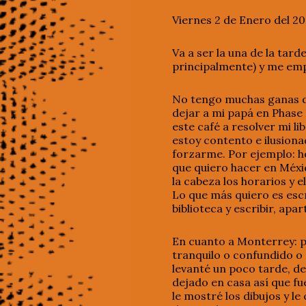
Viernes 2 de Enero del 20
Va a ser la una de la tar
principalmente) y me emp
No tengo muchas ganas de
dejar a mi papá en Phase 
este café a resolver mi l
estoy contento e ilusiona
forzarme. Por ejemplo: h
que quiero hacer en Méxic
la cabeza los horarios y e
Lo que más quiero es escri
biblioteca y escribir, ap
En cuanto a Monterrey: p
tranquilo o confundido o 
levanté un poco tarde, de
dejado en casa así que fu
le mostré los dibujos y le