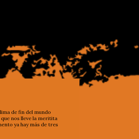
clima de fin del mundo
ue nos lleve la meritita
mento ya hay más de tres