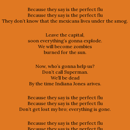
Because they say is the perfect flu
Because they say is the perfect flu
They don’t know that the mexicans lives under the smog.
Leave the capital,
soon everything’s gonna explode.
We will become zombies
burned for the sun.
Now, who’s gonna help us?
Don’t call Superman.
We’ll be dead
By the time Indiana Jones arives.
Because they say is the perfect flu
Because they say is the perfect flu
Don’t get lost my bro; everything is gone.
Because they say is the perfect flu
Because they say is the perfect flu