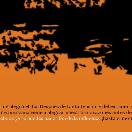
 onírico. Punk imaginal
a me alegró el día! Después de tanta tensión y del extraño 
te mexicana viene a alegrar nuestros corazones antes de q
ebook ya te puedes hacer fan de la influenza
, ¡hasta el mo