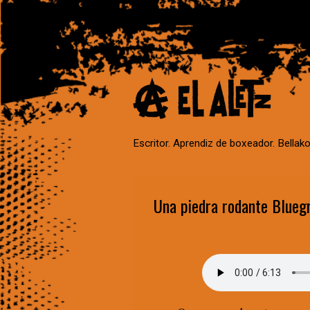
Escritor. Aprendiz de boxeador. Bellako
Una piedra rodante Blueg