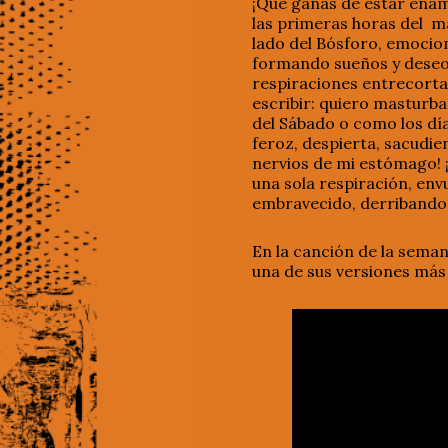
¡Que ganas de estar enam
las primeras horas del ma
lado del Bósforo, emocio
formando sueños y deseos
respiraciones entrecortad
escribir: quiero masturb
del Sábado o como los día
feroz, despierta, sacudie
nervios de mi estómago! 
una sola respiración, env
embravecido, derribando
En la canción de la seman
una de sus versiones más 