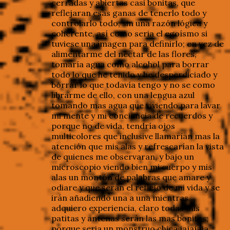
cerradas y abiertas casi bonitas, que
reflejaran esas ganas de tenerlo todo y
controlarlo todo, sin una razón lógica y
coherente, así como seria el egoísmo si
tuviese una imagen para definirlo; en vez de
alimentarme del néctar de las flores,
tomaría agua como alcohol para borrar
todo lo que he tenido y he desperdiciado y
borrar lo que todavía tengo y no se como
librarme de ello, con una lengua azul
tomando mas agua que viviendo para lavar
mi mente y mi conciencia de recuerdos y
porque no de vida, tendría ojos
multicolores que inclusive llamarían mas la
atención que mis alas y refrescarían la vista
de quienes me observaran, y bajo un
microscopio viendo bien mi cuerpo y mis
alas un montón de palabras que amare y
odiare y que serán el reflejo de mi vida y se
irán añadiendo una a una mientras
adquiero experiencia, claro todas mis
patitas y antenas serán las mas bonitas;
porque seria un monstruo chica jajajaja.