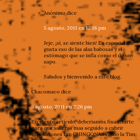
Anónimo
dice
5 agosto, 2011 en 12:18 pm
Jeje, ¡sí, se siente bien! En especial me
gusta eso de las alas babosas y el
estómago que se infla como el de un
sapo.
Saludos y bienvenido a este blog.
Chacomaco
dice
5 agosto, 2011 en 2:26 pm
Excelente artículo, deberiamos financiarte
para que salieras mas seguido a cubrir
exposiciones tan CHINGONAS como la Tim