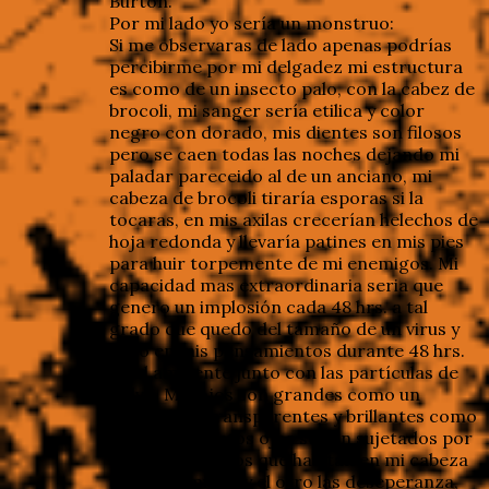
Burton.
Por mi lado yo sería un monstruo:
Si me observaras de lado apenas podrías
percibirme por mi delgadez mi estructura
es como de un insecto palo, con la cabez de
brocoli, mi sanger sería etilica y color
negro con dorado, mis dientes son filosos
pero se caen todas las noches dejando mi
paladar pareceido al de un anciano, mi
cabeza de brocoli tiraría esporas si la
tocaras, en mis axilas crecerían helechos de
hoja redonda y llevaría patines en mis pies
para huir torpemente de mi enemigos. Mi
capacidad mas extraordinaria seria que
genero un implosión cada 48 hrs. a tal
grado que quedo del tamaño de un virus y
vago en mis pensamientos durante 48 hrs.
en el ambiente junto con las partículas de
polvo. Mis ojos son grandes como un
lemúrido, y transparentes y brillantes como
las canicas, estos ojos serian sujetados por
dos lobos negros que habitan en mi cabeza
uno es el miedo y el otro las deseperanza,