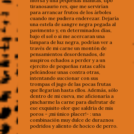
morsa y una pequeñas manitas, tipo
tiranosaurio rex, que me servirían
para arrancar frutos de los árboles
cuando me pudiera enderezar. Dejaría
una estela de sangre negra pegada al
pavimento y, en determinados días,
bajo el sol o si me acercaran una
lámpara de luz negra, podrían ver a
través de mi carne un montón de
pensamientos desordenados, de
suspiros echados a perder y a un
ejercito de pequeñas ratas cafés
peleándose unas contra otras,
intentando succionar con sus
trompas el jugo de las pocas frutas
que llegarían hasta ellos. Además, sólo
dentro de mi cueva, me aficionaría a
pincharme la carne para disfrutar de
ese exquisito olor que saldría de mis
poros – ¡mi único placer!- : una
combinación muy dulce de duraznos
podridos y aliento de hocico de perro.