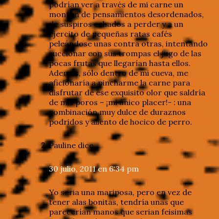
podrían ver a través de mi carne un
montón de pensamientos desordenados,
de suspiros echados a perder y a un
ejercito de pequeñas ratas cafés
peleándose unas contra otras, intentando
succionar con sus trompas el jugo de las
pocas frutas que llegarían hasta ellos.
Además, sólo dentro de mi cueva, me
aficionaría a pincharme la carne para
disfrutar de ese exquisito olor que saldría
de mis poros – ¡mi único placer!- : una
combinación muy dulce de duraznos
podridos y aliento de hocico de perro.
Pauline
dice
30 julio, 2011 en 6:34 pm
Yo seria una mariposa, pero en vez de
tener alas bonitas, tendría unas que
parecerían manos que serian feisimas