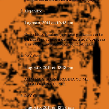
Alejandro
dice
1 agosto, 2011 en 10:43 am
Qué chido, Pauline, jeje ¡Me gustaría verte
en nuestra reunión de monstruos! con esas
alas y ojos multicolores, jeje! ¡Abrazos!
RAY
dice
4 agosto, 2011 en 12:18 pm
AMM MUY BUENA PAGINA YO ME
CATALOGARIA COMO
RAY
dice
4 agosto, 2011 en 12:38 pm