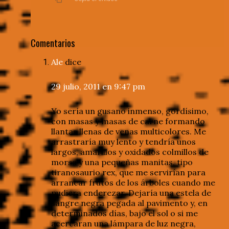
Comentarios
Ale
dice
29 julio, 2011 en 9:47 pm
Yo sería un gusano inmenso, gordísimo,
con masas y masas de carne formando
llantas llenas de venas multicolores. Me
arrastraría muy lento y tendría unos
largos, amarillos y oxidados colmillos de
morsa y una pequeñas manitas, tipo
tiranosaurio rex, que me servirían para
arrancar frutos de los árboles cuando me
pudiera enderezar. Dejaría una estela de
sangre negra pegada al pavimento y, en
determinados días, bajo el sol o si me
acercaran una lámpara de luz negra,