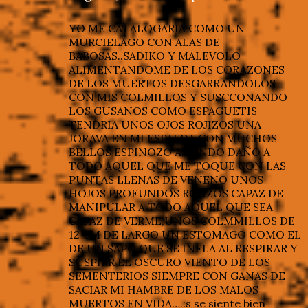
YO ME CATALOGARIA COMO UN
MURCIELAGO CON ALAS DE
BABOSAS..SADIKO Y MALEVOLO
ALIMENTANDOME DE LOS CORAZONES
DE LOS MUERTOS DESGARRANDOLOS
CON MIS COLMILLOS Y SUSCCONANDO
LOS GUSANOS COMO ESPAGUETIS
TENDRIA UNOS OJOS ROJIZOS UNA
JORAVA EN MI ESPALDA CON MUCHOS
BELLOS ESPINOZO ASIENDO DAÑO A
TODO AQUEL QUE ME TOQUE CON LAS
PUNTAS LLENAS DE VENENO UNOS
HOJOS PROFUNDOS ROJIZOS CAPAZ DE
MANIPULAR A TODO AQUEL QUE SEA
CAPAZ DE VERME,UNOS COLMMILLOS DE
12 CM DE LARGO UN ESTOMAGO COMO EL
DE UN SAPO QUE SE INFLA AL RESPIRAR Y
SUSPIRR EL OSCURO VIENTO DE LOS
SEMENTERIOS SIEMPRE CON GANAS DE
SACIAR MI HAMBRE DE LOS MALOS
MUERTOS EN VIDA….:s se siente bien