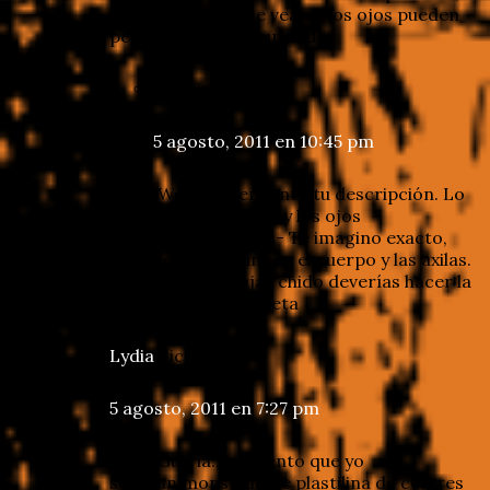
así que cuando me vean a los ojos pueden
percibir luz y obscuridad.
Anónimo
dice
5 agosto, 2011 en 10:45 pm
¡Wow! Me encantó tu descripción. Lo
de la implosión y los ojos
transparentes- Te imagino exacto,
con los patines y el cuerpo y las axilas.
Tú que dibujas chido deverías hacer la
ilustración… neta
Lydia
dice
5 agosto, 2011 en 7:27 pm
¡Hola Gutria!, te cuento que yo
sería un monstruo de plastilina de colores