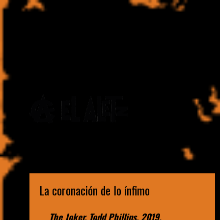
Escritor. Aprendiz de boxeador. Bellako onírico. Punk
imaginal
La coronación de lo ínfimo
The Joker, Todd Phillips, 2019.