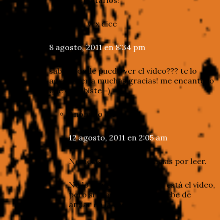
comentarios!
Nemesis_vrx
dice
8 agosto, 2011 en 8:34 pm
sabes donde puedo ver el video??? te lo
agradeceria muchas gracias! me encanto lo
que escribiste =)
Anónimo
dice
12 agosto, 2011 en 2:05 am
Nemesis, qué onda. Gracias por leer.
No lo siento, no se dónde está el video,
pero si le buscas por ahí debe de
andar en la red.