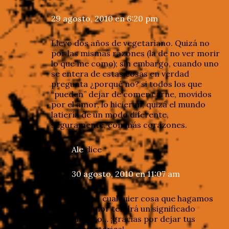
29 agosto, 2010 en 6:20 pm
Llevo dos años de vegetariano. Quizá no
por las mismas razones (la de no ver morir
lo que me como); sin embargo, cuando uno
se entera de estas cosas en verdad
pregunta ¿porqué no? si todos los que
“pueden” dejar de comer carne, movidos
por el amor, lo hicieran, quizá el mundo
latiería de un modo diferente,
seguramente, con más corazones.
Ale
dice
30 agosto, 2010 en 11:07 am
Eric: sí, cualquier cosa que hagamos
por amor tendrá un significado
distinto… ¡gracias por dejar tus