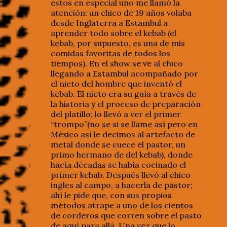
estos en especial uno me llamó la
atención: un chico de 19 años volaba
desde Inglaterra a Estambul a
aprender todo sobre el kebab (el
kebab, por supuesto, es una de mis
comidas favoritas de todos los
tiempos). En el show se ve al chico
llegando a Estambul acompañado por
el nieto del hombre que inventó el
kebab. El nieto era su guía a través de
la historia y el proceso de preparación
del platillo; lo llevó a ver el primer
“trompo”(no se si se llame así pero en
México así le decimos al artefacto de
metal donde se cuece el pastor, un
primo hermano de del kebab), donde
hacía décadas se había cocinado el
primer kebab. Después llevó al chico
ingles al campo, a hacerla de pastor;
ahí le pide que, con sus propios
métodos atrape a uno de los cientos
de corderos que corren sobre el pasto
de aquí para allá. Una vez que lo