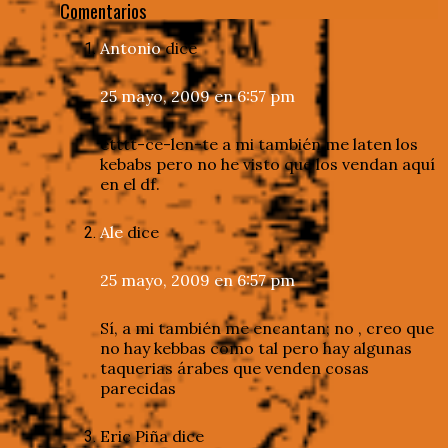
Comentarios
Antonio
dice
25 mayo, 2009 en 6:57 pm
etttt-ce-len-te a mi también me laten los
kebabs pero no he visto que los vendan aquí
en el df.
Ale
dice
25 mayo, 2009 en 6:57 pm
Sí, a mi también me encantan; no , creo que
no hay kebbas como tal pero hay algunas
taquerias árabes que venden cosas
parecidas
Eric Piña
dice