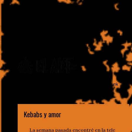
Escritor. Aprendiz de boxeador. Bellako onírico. Punk
imaginal
Kebabs y amor
La semana pasada encontré en la tele