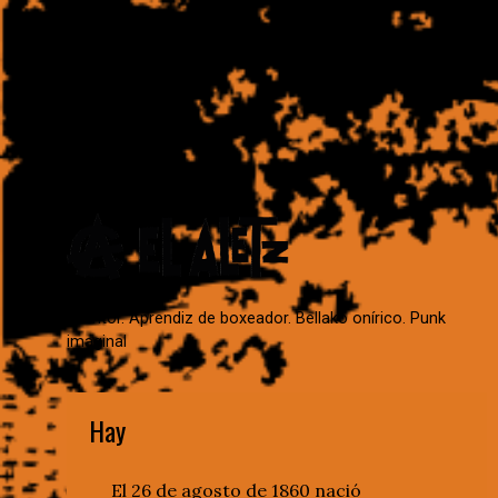
Escritor. Aprendiz de boxeador. Bellako onírico. Punk
imaginal
Hay
El 26 de agosto de 1860 nació