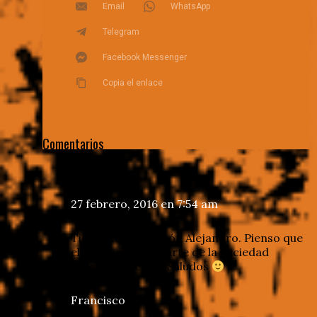
Email
WhatsApp
Telegram
Facebook Messenger
Copia el enlace
Comentarios
Elian
dice
27 febrero, 2016 en 7:54 am
Tienes toda la razón Alejandro. Pienso que
el reggaetón es parte de la sociedad
reprimida actual. Saludos
Francisco
dice