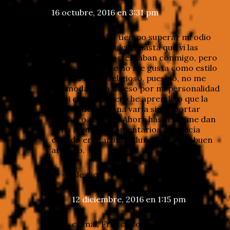
16 octubre, 2016 en 3:31 pm
Me tomó mucho tiempo superar mi odio
irracional y prejuicios hasta que vi las
similitudes que ostentaban conmigo, pero
en paralelo… que no me gusta como estilo
musical ni soy religioso, pues no, no me
acomoda nada de eso por mi personalidad
ni mi entorno, pero he aprendido que la
calidad de persona varía sin importar
música o religión. Ahora hasta me me dan
pena ajena los comentarios que hacía
cuando era tan inmaduro. Jaja. Muy buen
artículo.
Ale
dice
12 diciembre, 2016 en 1:15 pm
carnal, Francisco, qué bueno que le