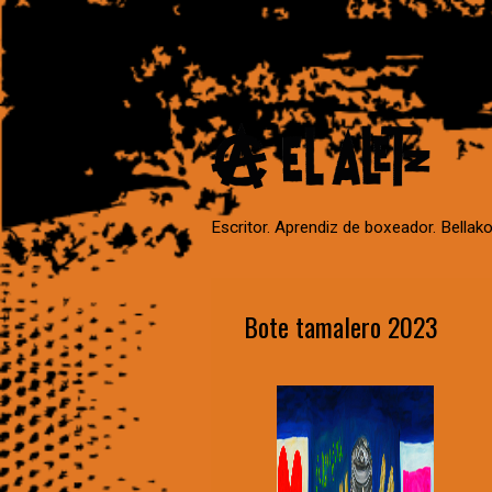
Escritor. Aprendiz de boxeador. Bellako
Bote tamalero 2023