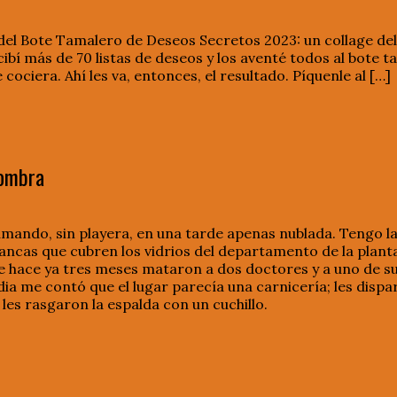
o del Bote Tamalero de Deseos Secretos 2023: un collage de
ibí más de 70 listas de deseos y los aventé todos al bote 
 cociera. Ahí les va, entonces, el resultado. Píquenle al […]
sombra
fumando, sin playera, en una tarde apenas nublada. Tengo l
ancas que cubren los vidrios del departamento de la planta b
e hace ya tres meses mataron a dos doctores y a uno de sus
dia me contó que el lugar parecía una carnicería; les dispa
 les rasgaron la espalda con un cuchillo.