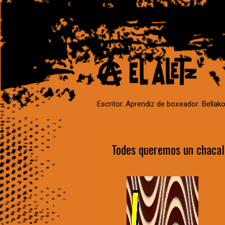
Escritor. Aprendiz de boxeador. Bellako
Todes queremos un chacaló