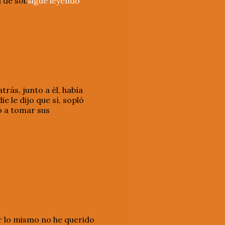
 de sol.
sigue leyendo
rás, junto a él, había
e le dijo que sí, sopló
ó a tomar sus
or lo mismo no he querido