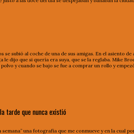
justo a las doce del día se despejaban y bañaban la ciudad
 se subió al coche de una de sus amigas. En el asiento de at
 le dijo que si quería era suya, que se la reglaba. Mike Brodi
el polvo y cuando se bajo se fue a comprar un rollo y empez
a tarde que nunca existió
 la semana” una fotografía que me conmueve y en la cual p