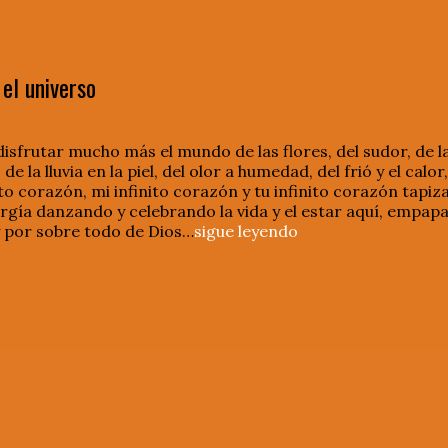
 el universo
disfrutar mucho más el mundo de las flores, del sudor, de la
 la lluvia en la piel, del olor a humedad, del frió y el calor,
nito corazón, mi infinito corazón y tu infinito corazón tapiz
gía danzando y celebrando la vida y el estar aquí, empapado
y por sobre todo de Dios…
sigue leyendo